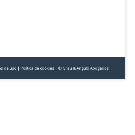
nes de uso
| Política de cookies
| © Grau & Angulo Abogados