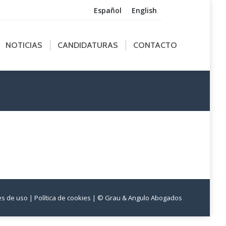
Español
English
ICIAS
CANDIDATURAS
CONTACTO
NOTICIAS
CANDIDATURAS
CONTACTO
nes de uso
| Política de cookies
| © Grau & Angulo Abogados