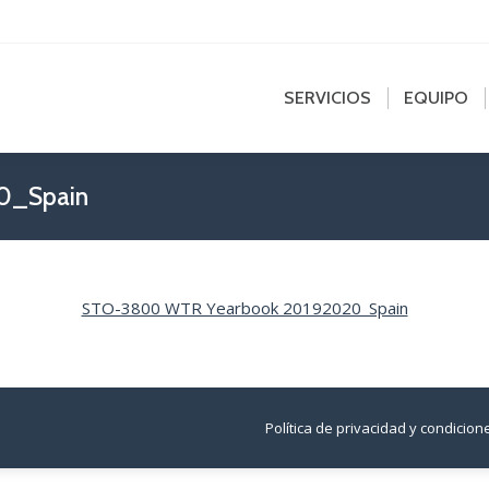
edin
SERVICIOS
EQUIPO
NOT
e
ns
SERVICIOS
EQUIPO
dow
0_Spain
STO-3800 WTR Yearbook 20192020_Spain
Política de privacidad y condicio