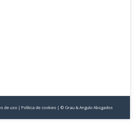
nes de uso
| Política de cookies
| © Grau & Angulo Abogados