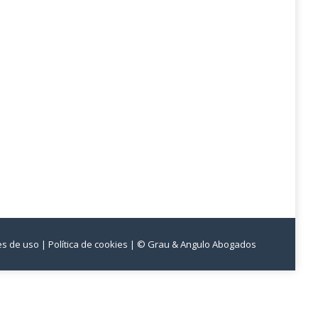
nes de uso
| Política de cookies
| © Grau & Angulo Abogados