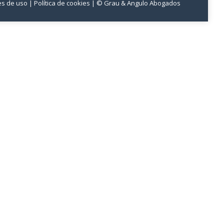
nes de uso
| Política de cookies
| © Grau & Angulo Abogados