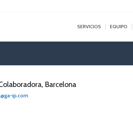
edin
SERVICIOS
EQUIPO
NOT
e
ns
SERVICIOS
EQUIPO
dow
a Colaboradora, Barcelona
ud@ga-ip.com