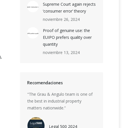
Supreme Court again rejects
‘consumer error’ theory
noviembre 26, 2024
Proof of genuine use: the
EUIPO prefers quality over
quantity
noviembre 13, 2024
),
Recomendaciones
ion boutique
“The Grau & Angulo team is one of
“Grau & Angulo is
et-leading
the best in industrial property
delivering except
-
rmidable
matters nationwide.”
strategic advice. 
 patent, trade
highly skilled t
eiting
creativity with ins
Legal 500 2024