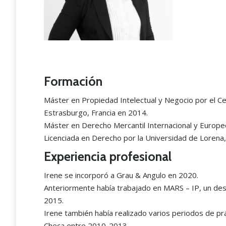
Formación
Máster en Propiedad Intelectual y Negocio por el Ce
Estrasburgo, Francia en 2014.
Máster en Derecho Mercantil Internacional y Europeo
Licenciada en Derecho por la Universidad de Lorena,
Experiencia profesional
“The Grau & Angulo team i
Irene se incorporó a Grau & Angulo en 2020.
the best in industrial proper
Anteriormente había trabajado en MARS – IP, un des
matters nationwide.”
2015.
Irene también había realizado varios periodos de prác
Legal 500 2024
Checa entre 2010-2013.