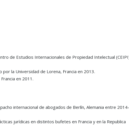
ntro de Estudios Internacionales de Propiedad Intelectual (CEIPI
 por la Universidad de Lorena, Francia en 2013.
 Francia en 2011.
s one of
“Grau & Angulo is a premier firm,
“a renowned IP litigat
ty
delivering exceptional services and
that maintains a mark
pacho internacional de abogados de Berlín, Alemania entre 2014
strategic advice. Its richly diverse and
position due to its fo
highly skilled team combines
reputation for work on
ticas jurídicas en distintos bufetes en Francia y en la Republica
creativity with insight, driving the
mark and anti-counterf