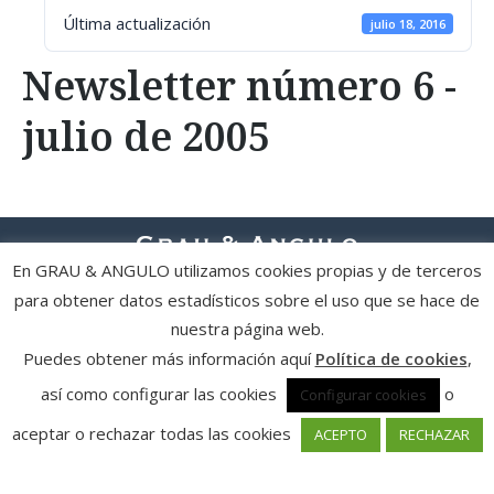
Última actualización
julio 18, 2016
Newsletter número 6 -
julio de 2005
En GRAU & ANGULO utilizamos cookies propias y de terceros
para obtener datos estadísticos sobre el uso que se hace de
Política de privacidad y condiciones de uso
| Política de cookies
|
© Grau & Angulo Abogados
nuestra página web.
Puedes obtener más información aquí
Política de cookies
,
así como configurar las cookies
o
Configurar cookies
aceptar o rechazar todas las cookies
ACEPTO
RECHAZAR