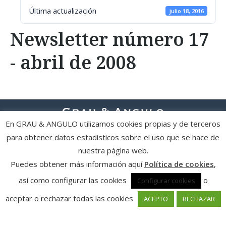
Última actualización
julio 18, 2016
Newsletter número 17
- abril de 2008
En GRAU & ANGULO utilizamos cookies propias y de terceros
para obtener datos estadísticos sobre el uso que se hace de
Política de privacidad y condiciones de uso
| Política de cookies
|
© Grau & Angulo Abogados
nuestra página web.
Puedes obtener más información aquí
Política de cookies
,
así como configurar las cookies
o
Configurar cookies
aceptar o rechazar todas las cookies
ACEPTO
RECHAZAR